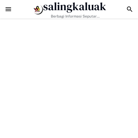
salingkaluak
Sosial Jadi Kunci, Hj. Aida Dorong Nagari Aktif Pastikan Warga Miskin
Berbagi Informasi Seputar
Sumatera Barat Dan Informasi
Umum Lainnya Nasional Maupun
Internasional.