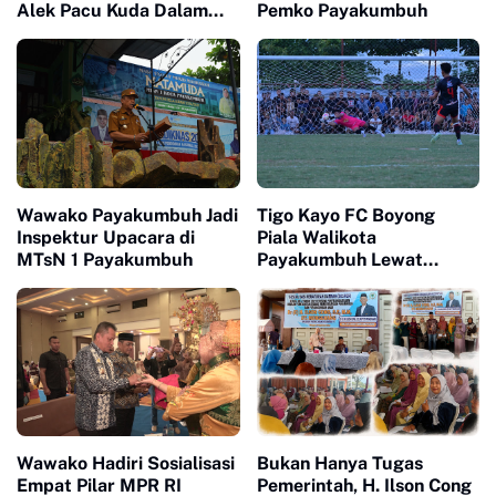
Alek Pacu Kuda Dalam
Pemko Payakumbuh
Rangka HUT RI ke 81
Wawako Payakumbuh Jadi
Tigo Kayo FC Boyong
Inspektur Upacara di
Piala Walikota
MTsN 1 Payakumbuh
Payakumbuh Lewat
Drama Adu Pinalti
Wawako Hadiri Sosialisasi
Bukan Hanya Tugas
Empat Pilar MPR RI
Pemerintah, H. Ilson Cong