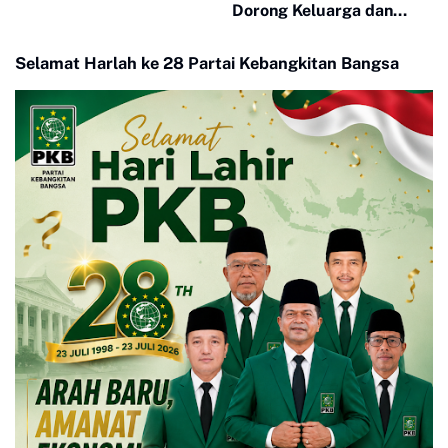
Dorong Keluarga dan
Masyarakat Jadi Benteng
Perlindungan Perempuan
Selamat Harlah ke 28 Partai Kebangkitan Bangsa
dan Anak