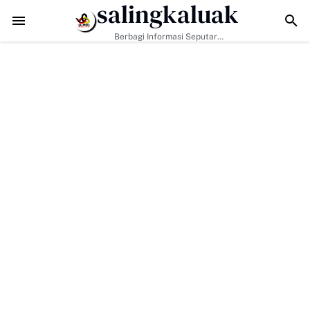
salingkaluak
MD di Buluh Kasok Mulai Terbuka, Harapan Baru bagi Akses Ekonomi
Berbagi Informasi Seputar
Sumatera Barat Dan Informasi
Umum Lainnya Nasional Maupun
Internasional.