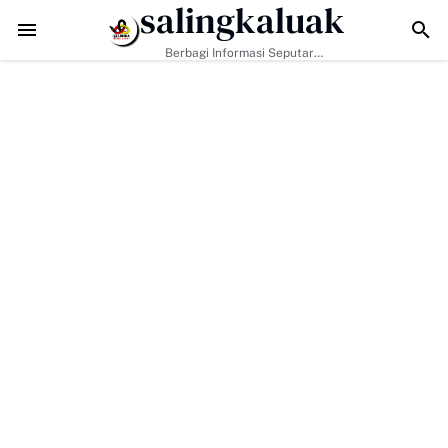
salingkaluak
TMMD ke-129 Tak Hanya Bangun Jalan, Bekali Warga Buluh Kasok
Berbagi Informasi Seputar
Sumatera Barat Dan Informasi
Umum Lainnya Nasional Maupun
Internasional.