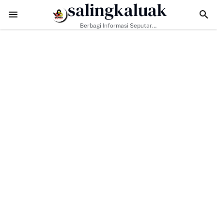
salingkaluak
MD ke-129 Kodim 0306/50 Kota Pacu Pengerasan Jalan, Akses Warg
Berbagi Informasi Seputar
Sumatera Barat Dan Informasi
Umum Lainnya Nasional Maupun
Internasional.