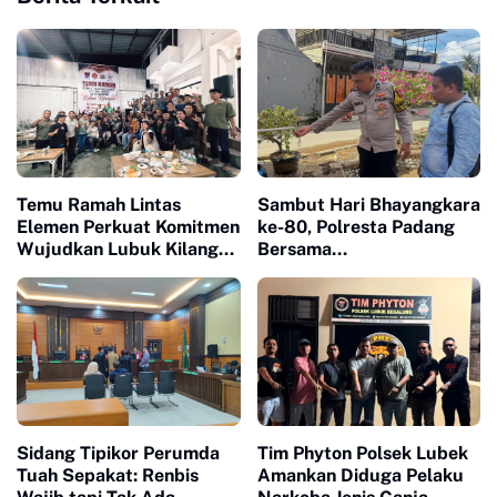
Temu Ramah Lintas
Sambut Hari Bhayangkara
Elemen Perkuat Komitmen
ke-80, Polresta Padang
Wujudkan Lubuk Kilangan
Bersama
Maju dan Bermartabat
Bhabinkamtibmas Surau
Gadang Bangun Sumur
Bor untuk Warga
Terdampak Bencana
Sidang Tipikor Perumda
Tim Phyton Polsek Lubek
Tuah Sepakat: Renbis
Amankan Diduga Pelaku