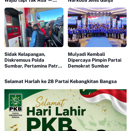
Wajib tapi Tak Ada —
Narkoba Jenis Ganja
Dokumen Rp4 Miliar
Dipertanyakan, Saksi
Mangkir karena 'Biaya
Transport'"
Sidak Kelapangan,
Mulyadi Kembali
Diskremsus Polda
Dipercaya Pimpin Partai
Sumbar, Pertamina Patra
Demokrat Sumbar
Niaga dan Hiswana Migas
Pastikan Distribusi BBM
Selamat Harlah ke 28 Partai Kebangkitan Bangsa
Tepat Sasaran