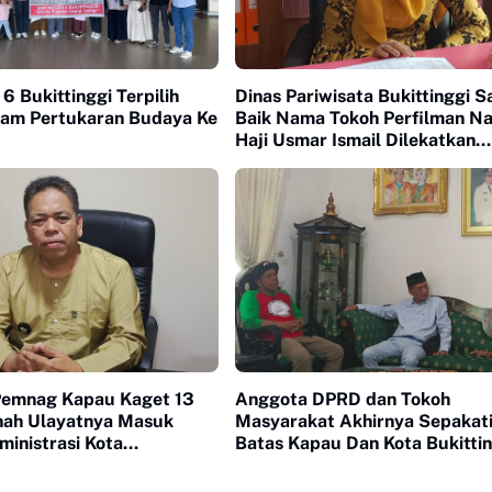
6 Bukittinggi Terpilih
Dinas Pariwisata Bukittinggi 
gram Pertukaran Budaya Ke
Baik Nama Tokoh Perfilman Na
Haji Usmar Ismail Dilekatkan
Sebagai Nama Jalan
emnag Kapau Kaget 13
Anggota DPRD dan Tokoh
nah Ulayatnya Masuk
Masyarakat Akhirnya Sepakat
inistrasi Kota
Batas Kapau Dan Kota Bukittin
i
Kembali Ke Batas Awal