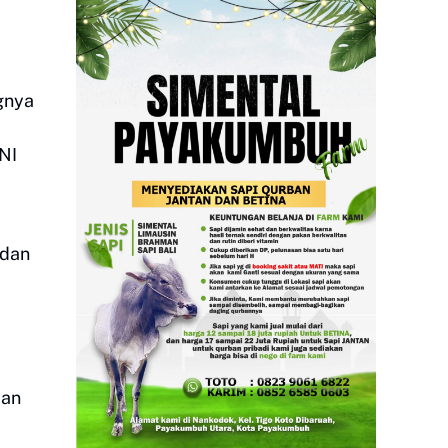
gnya
NI
 dan
dan