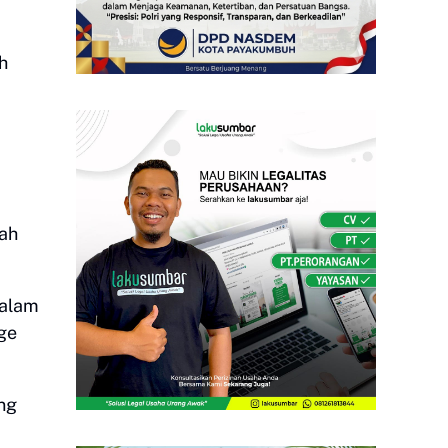
h
lah
Dalam
ge
ng