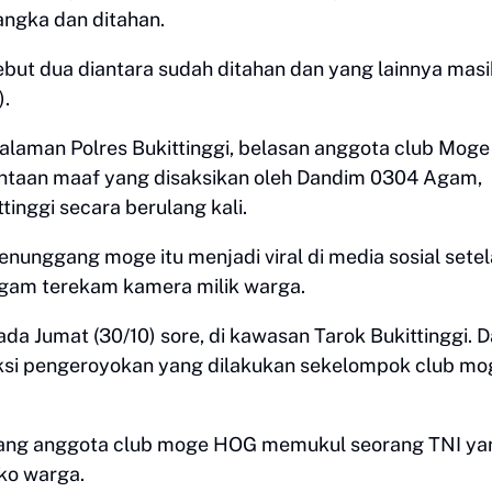
angka dan ditahan.
ebut dua diantara sudah ditahan dan yang lainnya masi
).
halaman Polres Bukittinggi, belasan anggota club Moge
taan maaf yang disaksikan oleh Dandim 0304 Agam,
inggi secara berulang kali.
nunggang moge itu menjadi viral di media sosial sete
gam terekam kamera milik warga.
pada Jumat (30/10) sore, di kawasan Tarok Bukittinggi. 
t aksi pengeroyokan yang dilakukan sekelompok club mo
eorang anggota club moge HOG memukul seorang TNI ya
uko warga.