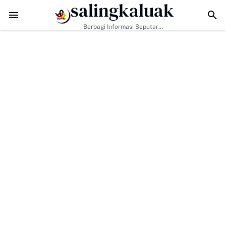
salingkaluak
Data Sosial Jadi Kunci, Hj. Aida Dorong Nagari Aktif Pastikan Wa
Berbagi Informasi Seputar
Sumatera Barat Dan Informasi
Umum Lainnya Nasional Maupun
Internasional.