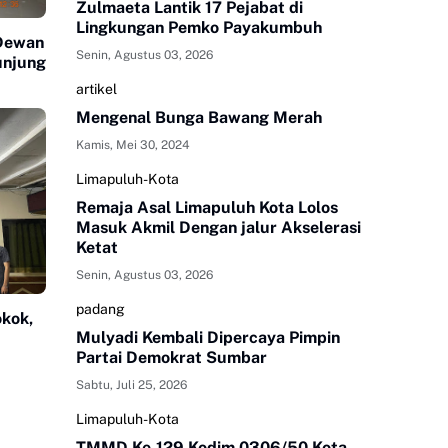
Zulmaeta Lantik 17 Pejabat di
Lingkungan Pemko Payakumbuh
 Dewan
Senin, Agustus 03, 2026
unjung
artikel
Mengenal Bunga Bawang Merah
Kamis, Mei 30, 2024
Limapuluh-Kota
Remaja Asal Limapuluh Kota Lolos
Masuk Akmil Dengan jalur Akselerasi
Ketat
Senin, Agustus 03, 2026
padang
kok,
Mulyadi Kembali Dipercaya Pimpin
Partai Demokrat Sumbar
Sabtu, Juli 25, 2026
Limapuluh-Kota
TMMD Ke-129 Kodim 0306/50 Kota