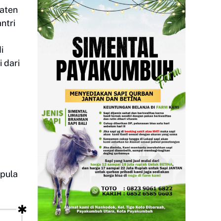
paten
ntri
i
 dari
 pula