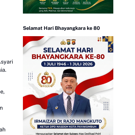
Selamat Hari Bhayangkara ke 80
Asyari
ia.
e,
an
rah