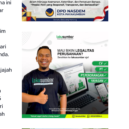
a ini
ar
yim
ari
nda.
jajah
a
5
ri
ah