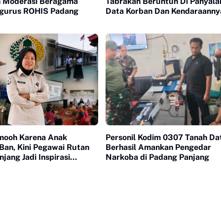
 Moderasi Beragama
Tabrakan Beruntun Di Panyalaia
gurus ROHIS Padang
Data Korban Dan Kendaraanny
mooh Karena Anak
Personil Kodim 0307 Tanah Da
Ban, Kini Pegawai Rutan
Berhasil Amankan Pengedar
jang Jadi Inspirasi
Narkoba di Padang Panjang
Muda