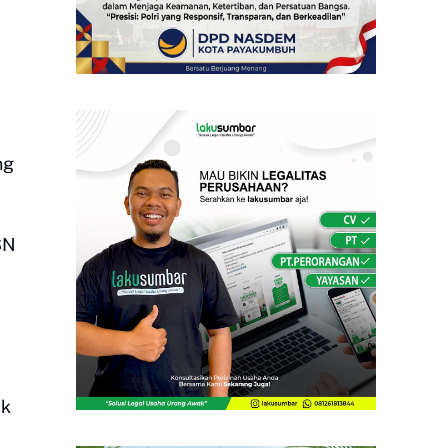
ng
ASN
ak