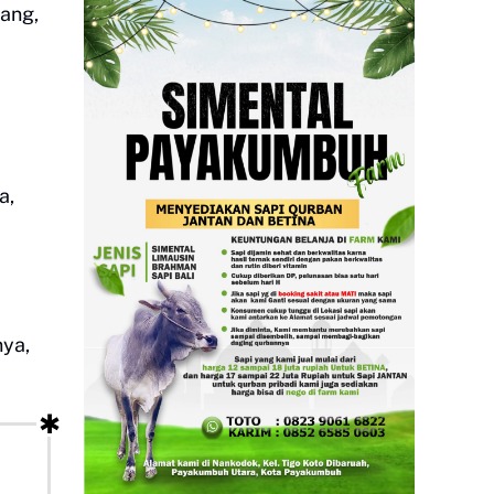
ang,
a,
nya,