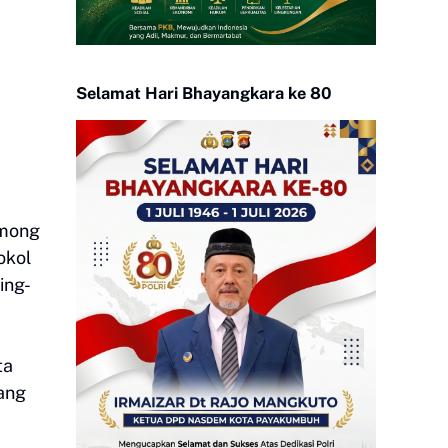
Selamat Hari Bhayangkara ke 80
among
okol
ing-
ta
ang