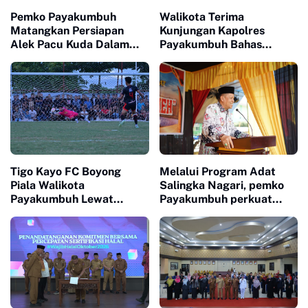
Pemko Payakumbuh
Walikota Terima
Matangkan Persiapan
Kunjungan Kapolres
Alek Pacu Kuda Dalam
Payakumbuh Bahas
Rangka HUT RI ke 81
Penguatan Kerjasama
Hankamtibmas
Tigo Kayo FC Boyong
Melalui Program Adat
Piala Walikota
Salingka Nagari, pemko
Payakumbuh Lewat
Payakumbuh perkuat
Drama Adu Pinalti
Pelestarian Adat Dan
Budaya Minangkabau