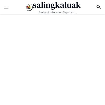
salingkaluak
dapi Tantangan Era Digital, Arisal Aziz Ajak Masyarakat Perkuat Nilai
Berbagi Informasi Seputar
Sumatera Barat Dan Informasi
Umum Lainnya Nasional Maupun
Internasional.