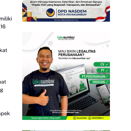
iliki
016
kat
pat
ng
mpek