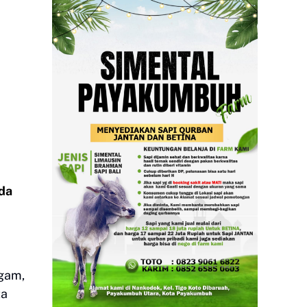
da
gam,
ta