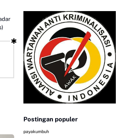
adar
s)
Postingan populer
payakumbuh