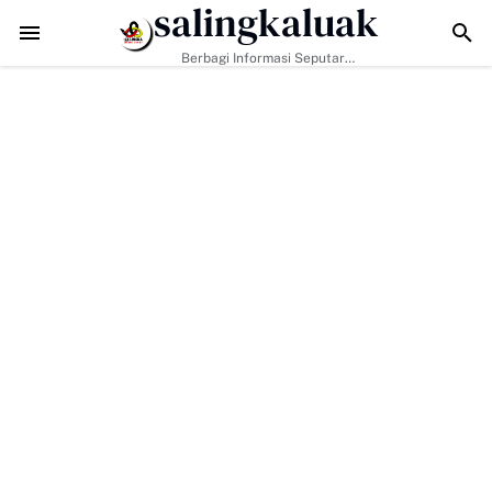
salingkaluak
Bukan Hanya Tugas Pemerintah, H. Ilson Cong Dorong Keluarga dan 
Berbagi Informasi Seputar
Sumatera Barat Dan Informasi
Umum Lainnya Nasional Maupun
Internasional.