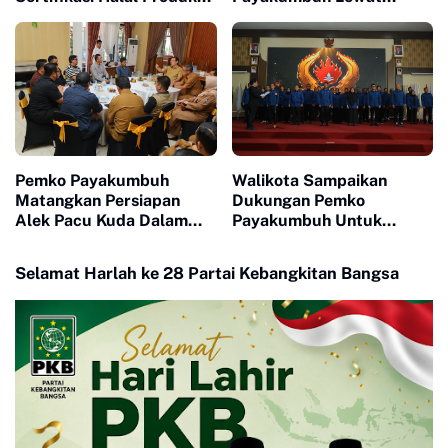
UMKM
Drama Adu Pinalti
Pemko Payakumbuh
Walikota Sampaikan
Matangkan Persiapan
Dukungan Pemko
Alek Pacu Kuda Dalam
Payakumbuh Untuk
Rangka HUT RI ke 81
Pengurus Baru KONI Kota
Payakumbuh periode
Selamat Harlah ke 28 Partai Kebangkitan Bangsa
2026-2030