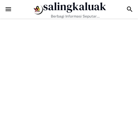
salingkaluak
Data Sosial Jadi Kunci, Hj. Aida Dorong Nagari Aktif Pastika
Berbagi Informasi Seputar
Sumatera Barat Dan Informasi
Umum Lainnya Nasional Maupun
Internasional.