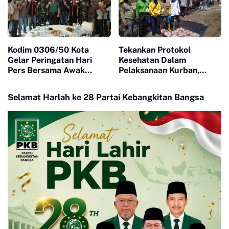
Kodim 0306/50 Kota
Tekankan Protokol
Gelar Peringatan Hari
Kesehatan Dalam
Pers Bersama Awak
Pelaksanaan Kurban,
Media Luak Limopuluah
lurah Juga Himbau Warga
Naikan Bendera Merah
Selamat Harlah ke 28 Partai Kebangkitan Bangsa
Putih