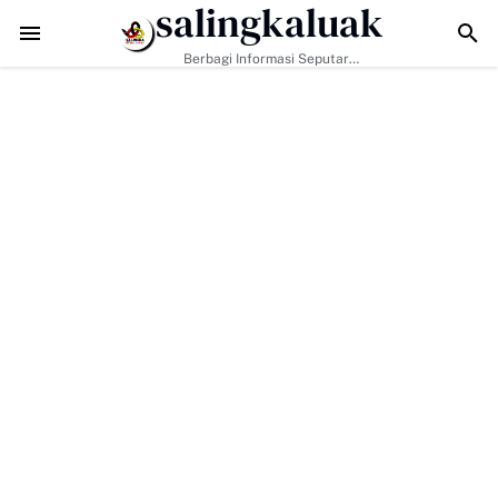
salingkaluak
kan Hanya Tugas Pemerintah, H. Ilson Cong Dorong Keluarga dan Mas
Berbagi Informasi Seputar
Sumatera Barat Dan Informasi
Umum Lainnya Nasional Maupun
Internasional.