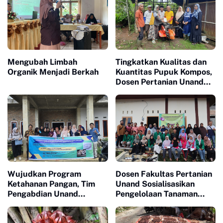
Mengubah Limbah
Tingkatkan Kualitas dan
Organik Menjadi Berkah
Kuantitas Pupuk Kompos,
Dosen Pertanian Unand
Bina Kelompok Tani Limo
Sakato
Wujudkan Program
Dosen Fakultas Pertanian
Ketahanan Pangan, Tim
Unand Sosialisasikan
Pengabdian Unand
Pengelolaan Tanaman
Lakukan Sosialisasi
Manggis
Budidaya Sorgum