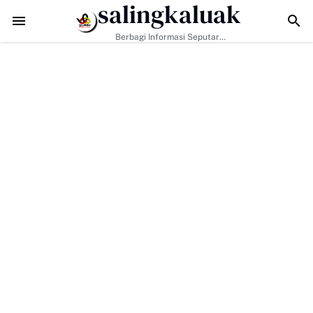
salingkaluak
MMD Ke-129 Jadikan Penyuluhan Satpol PP Sarana Membangun Kesada
Berbagi Informasi Seputar
Sumatera Barat Dan Informasi
Umum Lainnya Nasional Maupun
Internasional.