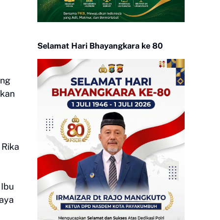
Selamat Hari Bhayangkara ke 80
ang
ukan
 Rika
 Ibu
saya