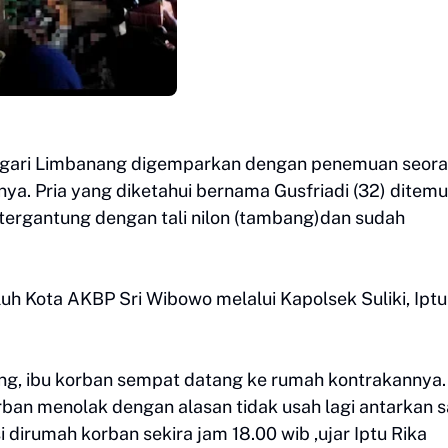
agari Limbanang digemparkan dengan penemuan seor
a. Pria yang diketahui bernama Gusfriadi (32) ditem
tergantung dengan tali nilon (tambang)dan sudah
luh Kota AKBP Sri Wibowo melalui Kapolsek Suliki, Iptu
g, ibu korban sempat datang ke rumah kontrakannya.
ban menolak dengan alasan tidak usah lagi antarkan 
 dirumah korban sekira jam 18.00 wib ,ujar Iptu Rika