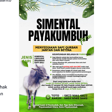
ihak
an