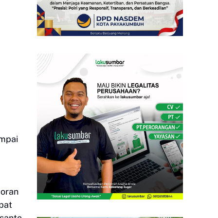
ampai
poran
pat
usanto