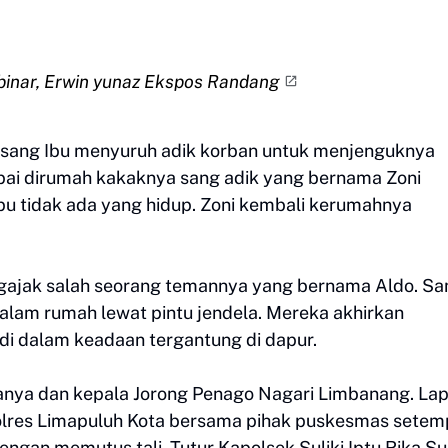
binar, Erwin yunaz Ekspos Randang
b sang Ibu menyuruh adik korban untuk menjenguknya
pai dirumah kakaknya sang adik yang bernama Zoni
pu tidak ada yang hidup. Zoni kembali kerumahnya
ajak salah seorang temannya yang bernama Aldo. S
alam rumah lewat pintu jendela. Mereka akhirkan
di dalam keadaan tergantung di dapur.
anya dan kepala Jorong Penago Nagari Limbanang. La
 Polres Limapuluh Kota bersama pihak puskesmas setem
engan memutus tali. Tutur Kapolsek Suliki Iptu Rika S