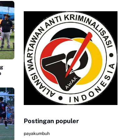
ng
p
Postingan populer
payakumbuh