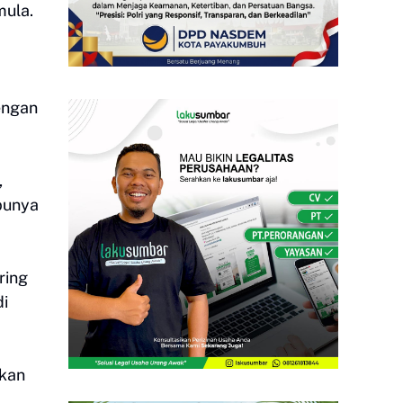
mula.
engan
,
 punya
ring
di
pkan