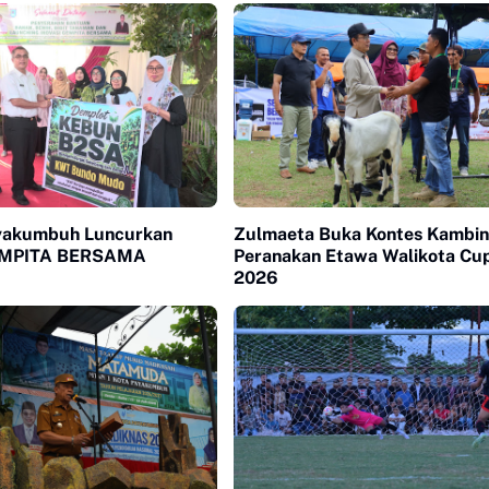
yakumbuh Luncurkan
Zulmaeta Buka Kontes Kambi
GEMPITA BERSAMA
Peranakan Etawa Walikota Cu
2026