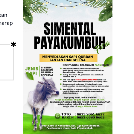
kan
harap