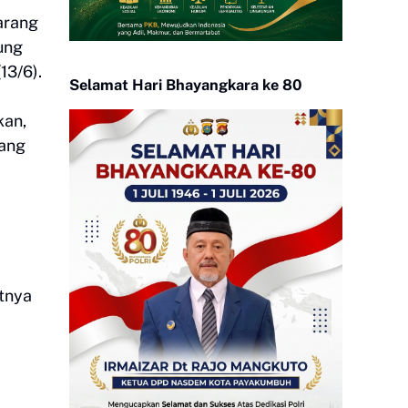
arang
ung
13/6).
Selamat Hari Bhayangkara ke 80
kan,
dang
tnya