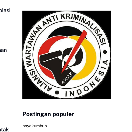
olasi
nan
Postingan populer
payakumbuh
ntak