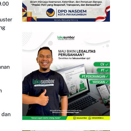
9.00
luster
ang
anan
n
, dan