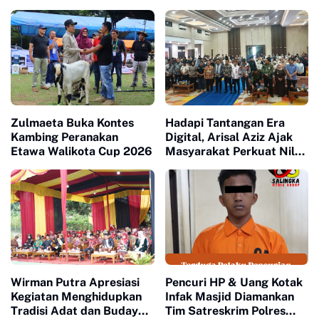
Satreskrim Polres
UMKM
Payakumbuh
Zulmaeta Buka Kontes
Hadapi Tantangan Era
Kambing Peranakan
Digital, Arisal Aziz Ajak
Etawa Walikota Cup 2026
Masyarakat Perkuat Nilai
Empat Pilar MPR RI
Wirman Putra Apresiasi
Pencuri HP & Uang Kotak
Kegiatan Menghidupkan
Infak Masjid Diamankan
Tradisi Adat dan Budaya
Tim Satreskrim Polres