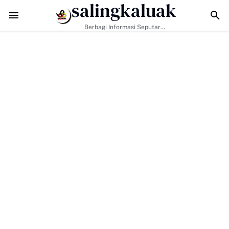
salingkaluak
at Perkuat Nilai Empat Pilar MPR RI
TMMD ke-129 Kodim 0306/50 Kota 
Berbagi Informasi Seputar
Sumatera Barat Dan Informasi
Umum Lainnya Nasional Maupun
Internasional.