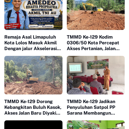
Remaja Asal Limapuluh
TMMD Ke-129 Kodim
Kota Lolos Masuk Akmil
0306/50 Kota Percepat
Dengan jalur Akselerasi
Akses Pertanian, Jalan
Ketat
Baru Jadi Harapan Petani
Limapuluh Kota
TMMD Ke-129 Dorong
TMMD Ke-129 Jadikan
Kebangkitan Buluh Kasok,
Penyuluhan Satpol PP
Akses Jalan Baru Diyakini
Sarana Membangun
Percepat Pertumbuhan
Kesadaran Warga soal
Ekonomi Warga
Ketertiban