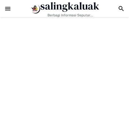
salingkaluak
n Warga Miskin Tak Terlewat Bantuan
TMMD ke-129 Kodim 0306/50 Kota 
Berbagi Informasi Seputar
Sumatera Barat Dan Informasi
Umum Lainnya Nasional Maupun
Internasional.