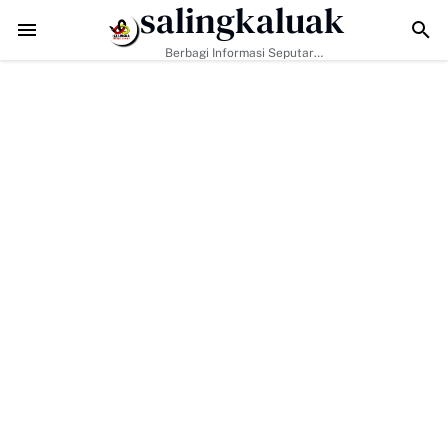
salingkaluak
dapi Tantangan Era Digital, Arisal Aziz Ajak Masyarakat Perkuat Nilai
Berbagi Informasi Seputar
Sumatera Barat Dan Informasi
Umum Lainnya Nasional Maupun
Internasional.