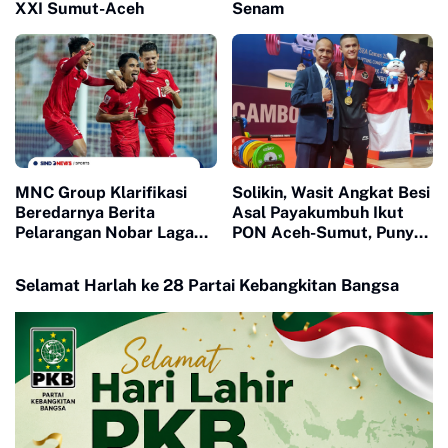
XXI Sumut-Aceh
Senam
MNC Group Klarifikasi
Solikin, Wasit Angkat Besi
Beredarnya Berita
Asal Payakumbuh Ikut
Pelarangan Nobar Laga
PON Aceh-Sumut, Punya
Timnas Di Piala Asia U23
Mimpi Bertugas Di
Olimpiade
Selamat Harlah ke 28 Partai Kebangkitan Bangsa