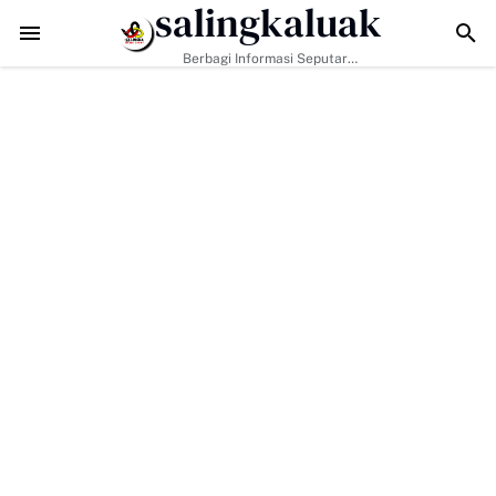
salingkaluak
adapi Tantangan Era Digital, Arisal Aziz Ajak Masyarakat Perkuat Nila
Berbagi Informasi Seputar
Sumatera Barat Dan Informasi
Umum Lainnya Nasional Maupun
Internasional.