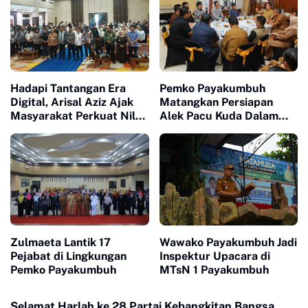
Hadapi Tantangan Era
Pemko Payakumbuh
Digital, Arisal Aziz Ajak
Matangkan Persiapan
Masyarakat Perkuat Nilai
Alek Pacu Kuda Dalam
Empat Pilar MPR RI
Rangka HUT RI ke 81
Zulmaeta Lantik 17
Wawako Payakumbuh Jadi
Pejabat di Lingkungan
Inspektur Upacara di
Pemko Payakumbuh
MTsN 1 Payakumbuh
Selamat Harlah ke 28 Partai Kebangkitan Bangsa