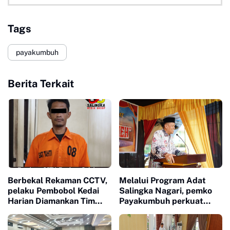
Tags
payakumbuh
Berita Terkait
Berbekal Rekaman CCTV,
Melalui Program Adat
pelaku Pembobol Kedai
Salingka Nagari, pemko
Harian Diamankan Tim
Payakumbuh perkuat
Satreskrim Polres
Pelestarian Adat Dan
Payakumbuh
Budaya Minangkabau