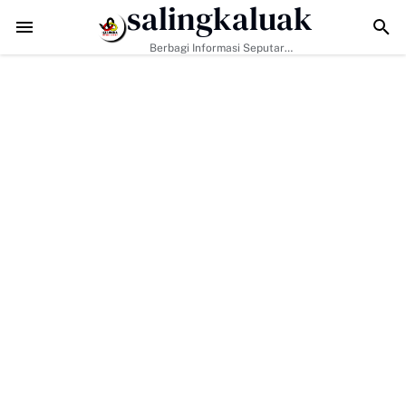
salingkaluak
api Tantangan Era Digital, Arisal Aziz Ajak Masyarakat Perkuat Nilai 
Berbagi Informasi Seputar
Sumatera Barat Dan Informasi
Umum Lainnya Nasional Maupun
Internasional.