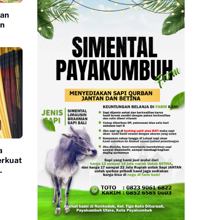
tan
an
a
erkuat