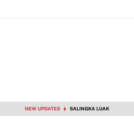
TMMD Ke-129 Jadikan Penyuluhan Satpol PP Sara
NEW UPDATES
SALINGKA LUAK