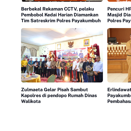
Berbekal Rekaman CCTV, pelaku
Pencuri H
Pembobol Kedai Harian Diamankan
Masjid Di
Tim Satreskrim Polres Payakumbuh
Polres Pa
Zulmaeta Gelar Pisah Sambut
Erlindawa
Kapolres di pendopo Rumah Dinas
Payakumbu
Walikota
Pembahas