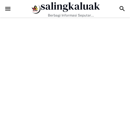
salingkaluak
adapi Tantangan Era Digital, Arisal Aziz Ajak Masyarakat Perkuat Nil
Berbagi Informasi Seputar
Sumatera Barat Dan Informasi
Umum Lainnya Nasional Maupun
Internasional.