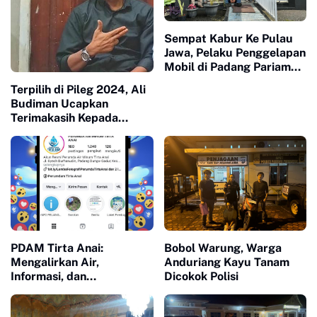
Sempat Kabur Ke Pulau
Jawa, Pelaku Penggelapan
Mobil di Padang Pariaman
Berhasil Diamankan
Terpilih di Pileg 2024, Ali
Budiman Ucapkan
Terimakasih Kepada
Pemilih Dapil 3 Padang
Pariaman
PDAM Tirta Anai:
Bobol Warung, Warga
Mengalirkan Air,
Anduriang Kayu Tanam
Informasi, dan
Dicokok Polisi
Kepercayaan Lewat
Digitalisasi