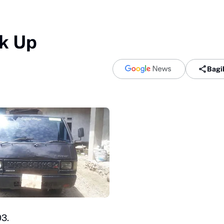
ck Up
Bagi
03.