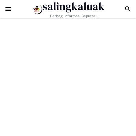
salingkaluak
ukan Hanya Tugas Pemerintah, H. Ilson Cong Dorong Keluarga dan Ma
Berbagi Informasi Seputar
Sumatera Barat Dan Informasi
Umum Lainnya Nasional Maupun
Internasional.