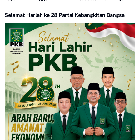
Layanan Kesehatan Ubah
Percepat Pertumbuhan
Kehidupan Warga Buluh
Ekonomi Warga
Selamat Harlah ke 28 Partai Kebangkitan Bangsa
Kasok