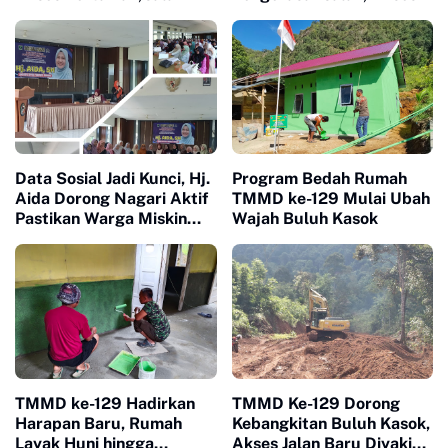
Baru Jadi Harapan Petani
Warga Harau Kian
Limapuluh Kota
Mendekati Tuntas
Data Sosial Jadi Kunci, Hj.
Program Bedah Rumah
Aida Dorong Nagari Aktif
TMMD ke-129 Mulai Ubah
Pastikan Warga Miskin
Wajah Buluh Kasok
Tak Terlewat Bantuan
TMMD ke-129 Hadirkan
TMMD Ke-129 Dorong
Harapan Baru, Rumah
Kebangkitan Buluh Kasok,
Layak Huni hingga
Akses Jalan Baru Diyakini