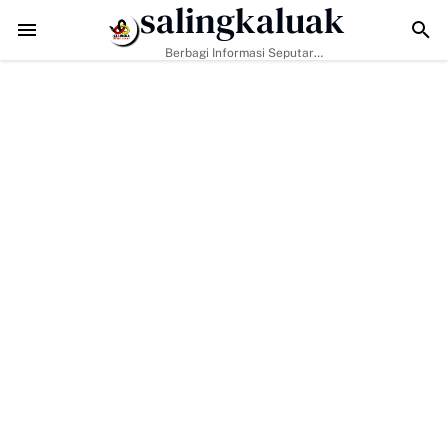
salingkaluak
ta Sosial Jadi Kunci, Hj. Aida Dorong Nagari Aktif Pastikan Warga Mis
Berbagi Informasi Seputar
Sumatera Barat Dan Informasi
Umum Lainnya Nasional Maupun
Internasional.