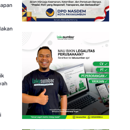
iapan
Makan
ik
yah
i