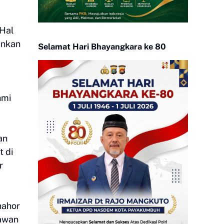
 Hal
inkan
Selamat Hari Bhayangkara ke 80
hmi
an
t di
r
nahor
awan