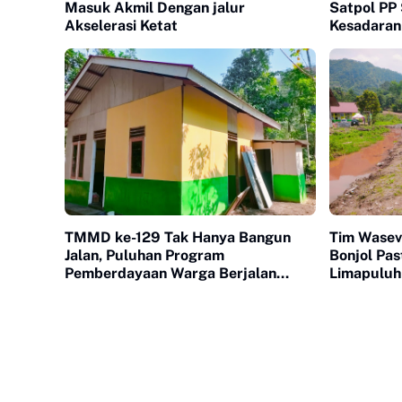
Masuk Akmil Dengan jalur
Satpol PP
Akselerasi Ketat
Kesadaran
TMMD ke-129 Tak Hanya Bangun
Tim Wase
Jalan, Puluhan Program
Bonjol Pa
Pemberdayaan Warga Berjalan
Limapuluh
Serentak di Buluh Kasok
Berkualita