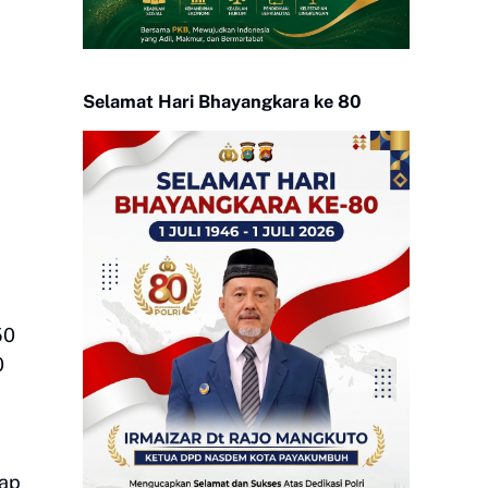
Selamat Hari Bhayangkara ke 80
50
0
dap