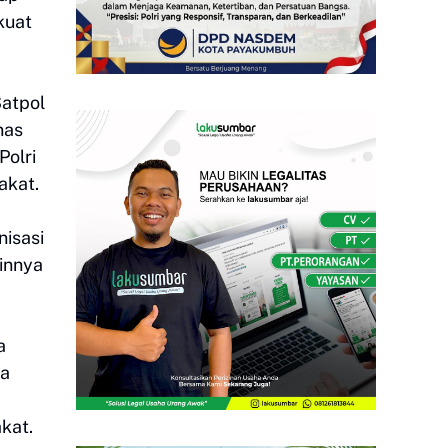
kuat
Satpol
nas
Polri
akat.
nisasi
ainnya
a
da
kat.