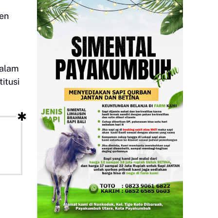
men
dalam
itusi