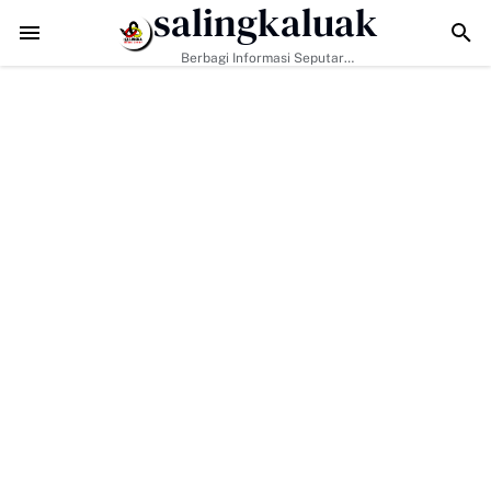
salingkaluak
 ke-129 Kodim 0306/50 Kota Pacu Pengerasan Jalan, Akses Warga H
Berbagi Informasi Seputar
Sumatera Barat Dan Informasi
Umum Lainnya Nasional Maupun
Internasional.