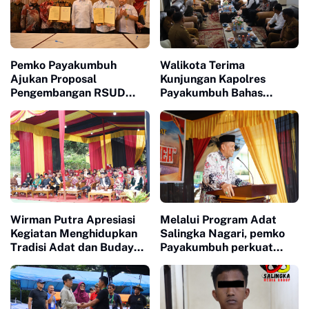
Pemko Payakumbuh
Walikota Terima
Ajukan Proposal
Kunjungan Kapolres
Pengembangan RSUD
Payakumbuh Bahas
Adnan WD Kepada
Penguatan Kerjasama
Menteri Kesehatan RI
Hankamtibmas
Wirman Putra Apresiasi
Melalui Program Adat
Kegiatan Menghidupkan
Salingka Nagari, pemko
Tradisi Adat dan Budaya
Payakumbuh perkuat
di Nagari Aua Kuniang
Pelestarian Adat Dan
Budaya Minangkabau