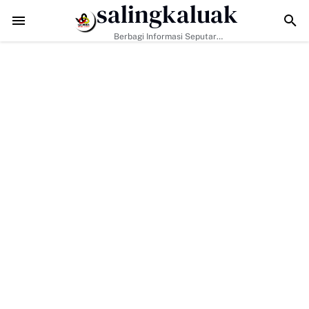
salingkaluak
angan Era Digital, Arisal Aziz Ajak Masyarakat Perkuat Nilai Empat Pi
Berbagi Informasi Seputar
Sumatera Barat Dan Informasi
Umum Lainnya Nasional Maupun
Internasional.