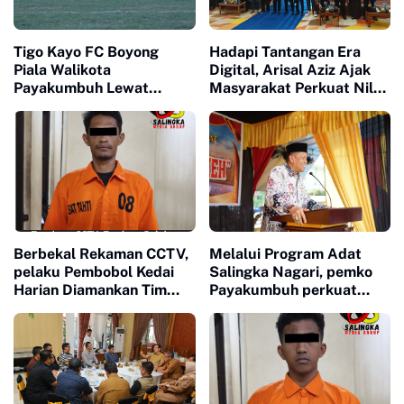
Tigo Kayo FC Boyong
Hadapi Tantangan Era
Piala Walikota
Digital, Arisal Aziz Ajak
Payakumbuh Lewat
Masyarakat Perkuat Nilai
Drama Adu Pinalti
Empat Pilar MPR RI
Berbekal Rekaman CCTV,
Melalui Program Adat
pelaku Pembobol Kedai
Salingka Nagari, pemko
Harian Diamankan Tim
Payakumbuh perkuat
Satreskrim Polres
Pelestarian Adat Dan
Payakumbuh
Budaya Minangkabau