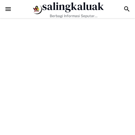
salingkaluak
adapi Tantangan Era Digital, Arisal Aziz Ajak Masyarakat Perkuat Nila
Berbagi Informasi Seputar
Sumatera Barat Dan Informasi
Umum Lainnya Nasional Maupun
Internasional.