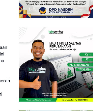
gaan
ini
na
aerah
ni