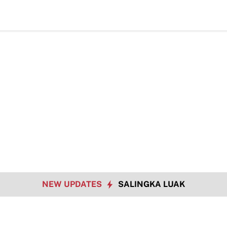
 Dalam Rangka HUT RI ke 81
Pemko Payakumbuh Dukung Percepatan S
NEW UPDATES
SALINGKA LUAK