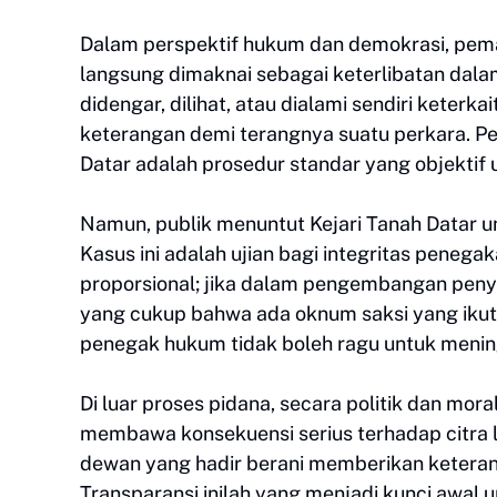
Dalam perspektif hukum dan demokrasi, pema
langsung dimaknai sebagai keterlibatan dala
didengar, dilihat, atau dialami sendiri keter
keterangan demi terangnya suatu perkara. Pe
Datar adalah prosedur standar yang objekti
Namun, publik menuntut Kejari Tanah Datar un
Kasus ini adalah ujian bagi integritas peneg
proporsional; jika dalam pengembangan penyi
yang cukup bahwa ada oknum saksi yang ikut 
penegak hukum tidak boleh ragu untuk meni
Di luar proses pidana, secara politik dan mora
membawa konsekuensi serius terhadap citra 
dewan yang hadir berani memberikan keterang
Transparansi inilah yang menjadi kunci awa