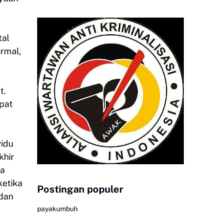
tal
ormal,
t.
apat
vidu
khir
la
ketika
Postingan populer
 dan
payakumbuh