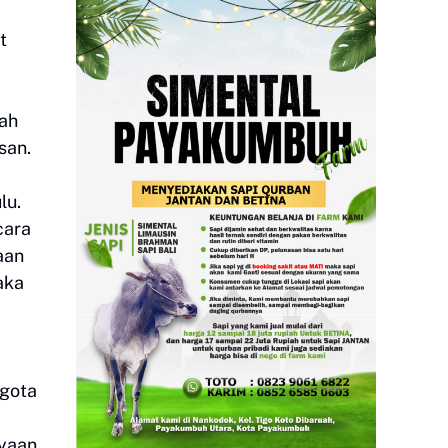
t
nah
san.
lu.
cara
aan
aka
ggota
ayaan