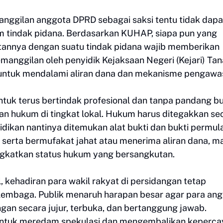
nggilan anggota DPRD sebagai saksi tentu tidak dapa
m tindak pidana. Berdasarkan KUHAP, siapa pun yang
kaitannya dengan suatu tindak pidana wajib memberikan
manggilan oleh penyidik Kejaksaan Negeri (Kejari) Ta
f untuk mendalami aliran dana dan mekanisme pengawa
tuk terus bertindak profesional dan tanpa pandang bu
akan hukum di tingkat lokal. Hukum harus ditegakkan se
dikan nantinya ditemukan alat bukti dan bukti permul
serta bermufakat jahat atau menerima aliran dana, m
ngkatkan status hukum yang bersangkutan.
l, kehadiran para wakil rakyat di persidangan tetap
lembaga. Publik menaruh harapan besar agar para an
an secara jujur, terbuka, dan bertanggung jawab.
l untuk meredam spekulasi dan mengembalikan keperc