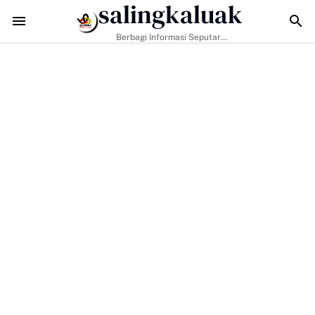
salingkaluak
Data Sosial Jadi Kunci, Hj. Aida Dorong Nagari Aktif Pastikan War
Berbagi Informasi Seputar
Sumatera Barat Dan Informasi
Umum Lainnya Nasional Maupun
Internasional.