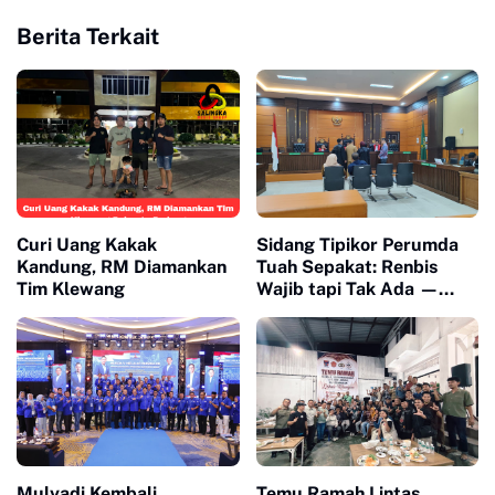
Berita Terkait
Curi Uang Kakak
Sidang Tipikor Perumda
Kandung, RM Diamankan
Tuah Sepakat: Renbis
Tim Klewang
Wajib tapi Tak Ada —
Dokumen Rp4 Miliar
Dipertanyakan, Saksi
Mangkir karena 'Biaya
Transport'"
Mulyadi Kembali
Temu Ramah Lintas