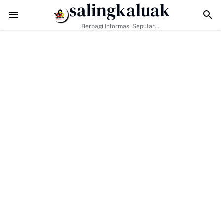
salingkaluak
Data Sosial Jadi Kunci, Hj. Aida Dorong Nagari Aktif Pastikan War
Berbagi Informasi Seputar
Sumatera Barat Dan Informasi
Umum Lainnya Nasional Maupun
Internasional.