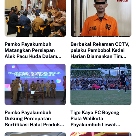
Pemko Payakumbuh
Berbekal Rekaman CCTV,
Matangkan Persiapan
pelaku Pembobol Kedai
Alek Pacu Kuda Dalam
Harian Diamankan Tim
Rangka HUT RI ke 81
Satreskrim Polres
Payakumbuh
Pemko Payakumbuh
Tigo Kayo FC Boyong
Dukung Percepatan
Piala Walikota
Sertifikasi Halal Produk
Payakumbuh Lewat
UMKM
Drama Adu Pinalti