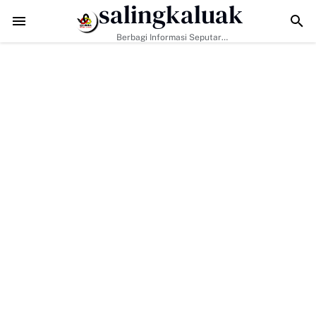
salingkaluak
Hadapi Tantangan Era Digital, Arisal Aziz Ajak Masyarakat Perkuat N
Berbagi Informasi Seputar
Sumatera Barat Dan Informasi
Umum Lainnya Nasional Maupun
Internasional.