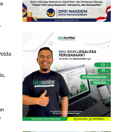
ma
.
Polda
s,
an
n