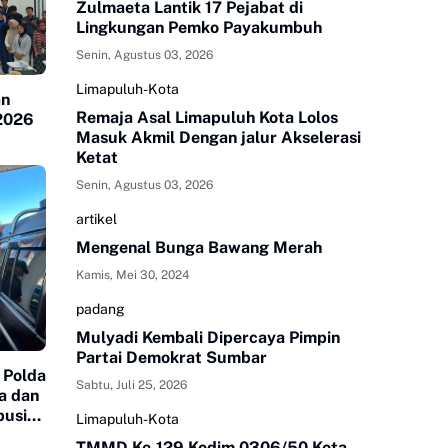
Zulmaeta Lantik 17 Pejabat di
Lingkungan Pemko Payakumbuh
Senin, Agustus 03, 2026
Limapuluh-Kota
an
Remaja Asal Limapuluh Kota Lolos
 2026
Masuk Akmil Dengan jalur Akselerasi
Ketat
Senin, Agustus 03, 2026
artikel
Mengenal Bunga Bawang Merah
Kamis, Mei 30, 2024
padang
Mulyadi Kembali Dipercaya Pimpin
Partai Demokrat Sumbar
 Polda
Sabtu, Juli 25, 2026
a dan
busi
Limapuluh-Kota
TMMD Ke-129 Kodim 0306/50 Kota