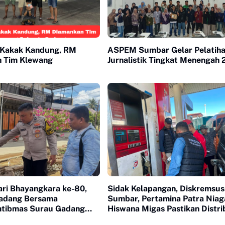
 Kakak Kandung, RM
ASPEM Sumbar Gelar Pelatih
 Tim Klewang
Jurnalistik Tingkat Menengah
ri Bhayangkara ke-80,
Sidak Kelapangan, Diskremsus
Padang Bersama
Sumbar, Pertamina Patra Niag
tibmas Surau Gadang
Hiswana Migas Pastikan Distri
mur Bor untuk Warga
BBM Tepat Sasaran