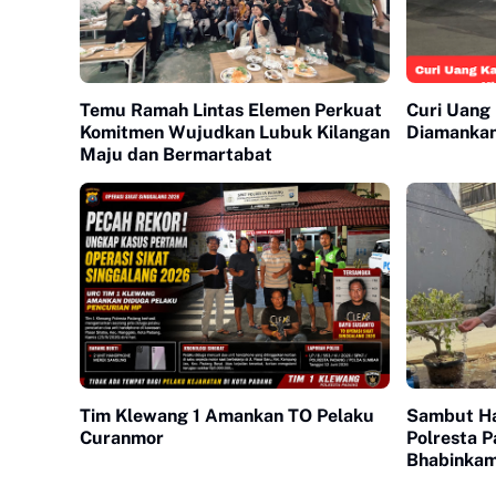
Temu Ramah Lintas Elemen Perkuat
Curi Uang
Komitmen Wujudkan Lubuk Kilangan
Diamankan
Maju dan Bermartabat
Tim Klewang 1 Amankan TO Pelaku
Sambut Ha
Curanmor
Polresta 
Bhabinkam
Bangun Su