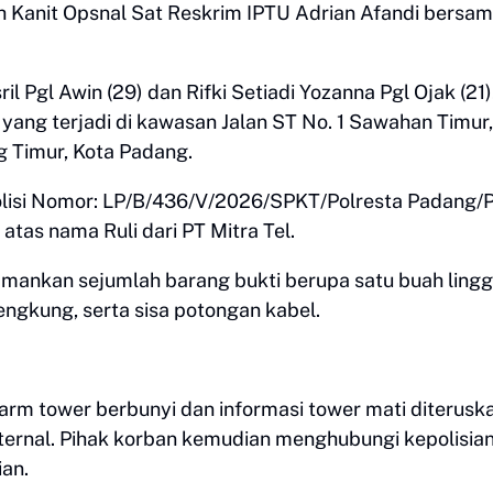
h Kanit Opsnal Sat Reskrim IPTU Adrian Afandi bersa
 Pgl Awin (29) dan Rifki Setiadi Yozanna Pgl Ojak (21)
yang terjadi di kawasan Jalan ST No. 1 Sawahan Timur,
 Timur, Kota Padang.
Polisi Nomor: LP/B/436/V/2026/SPKT/Polresta Padang/
tas nama Ruli dari PT Mitra Tel.
mankan sejumlah barang bukti berupa satu buah linggi
engkung, serta sisa potongan kabel.
larm tower berbunyi dan informasi tower mati diterusk
nternal. Pihak korban kemudian menghubungi kepolisia
an.