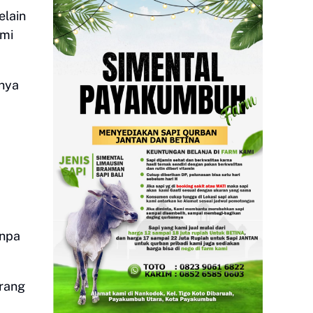
elain
ami
tnya
anpa
arang