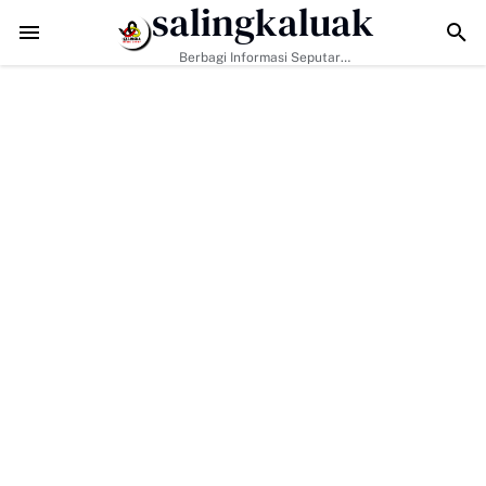
salingkaluak
TMMD ke-129 Tak Hanya Bangun Jalan, Bekali Warga Buluh Kasok
Berbagi Informasi Seputar
Sumatera Barat Dan Informasi
Umum Lainnya Nasional Maupun
Internasional.