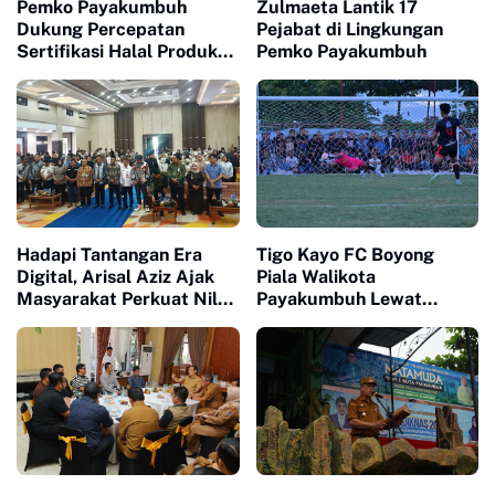
Pemko Payakumbuh
Zulmaeta Lantik 17
Dukung Percepatan
Pejabat di Lingkungan
Sertifikasi Halal Produk
Pemko Payakumbuh
UMKM
Hadapi Tantangan Era
Tigo Kayo FC Boyong
Digital, Arisal Aziz Ajak
Piala Walikota
Masyarakat Perkuat Nilai
Payakumbuh Lewat
Empat Pilar MPR RI
Drama Adu Pinalti