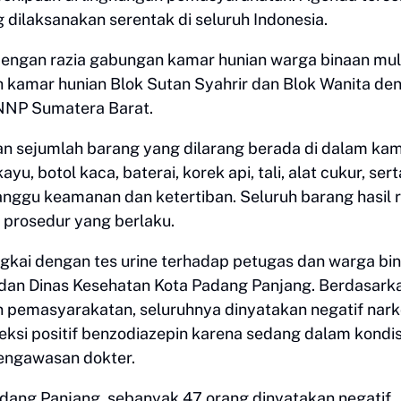
 dilaksanakan serentak di seluruh Indonesia.
n dengan razia gabungan kamar hunian warga binaan mul
uh kamar hunian Blok Sutan Syahrir dan Blok Wanita de
 BNNP Sumatera Barat.
n sejumlah barang yang dilarang berada di dalam ka
yu, botol kaca, baterai, korek api, tali, alat cukur, sert
nggu keamanan dan ketertiban. Seluruh barang hasil r
prosedur yang berlaku.
angkai dengan tes urine terhadap petugas dan warga bi
an Dinas Kesehatan Kota Padang Panjang. Berdasark
an pemasyarakatan, seluruhnya dinyatakan negatif nar
ksi positif benzodiazepin karena sedang dalam kondis
pengawasan dokter.
Padang Panjang, sebanyak 47 orang dinyatakan negatif