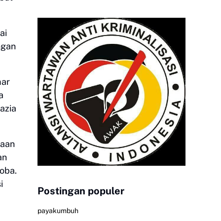
ai
ngan
mar
a
azia
naan
an
koba.
i
Postingan populer
payakumbuh