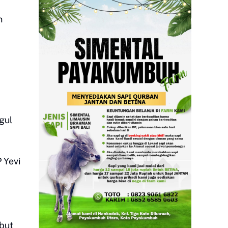
n
gul
 Yevi
but