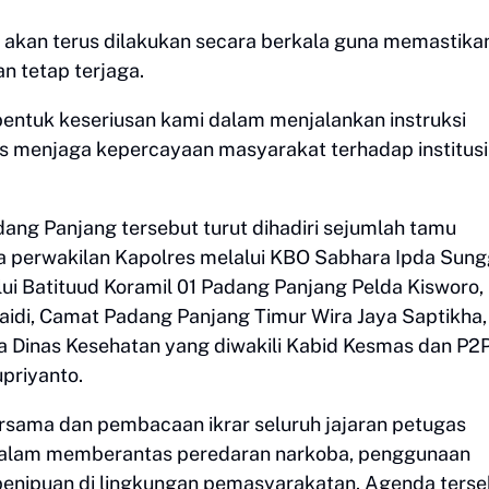
e akan terus dilakukan secara berkala guna memastika
n tetap terjaga.
 bentuk keseriusan kami dalam menjalankan instruksi
us menjaga kepercayaan masyarakat terhadap institusi
ang Panjang tersebut turut dihadiri sejumlah tamu
a perwakilan Kapolres melalui KBO Sabhara Ipda Sung
i Batituud Koramil 01 Padang Panjang Pelda Kisworo,
aidi, Camat Padang Panjang Timur Wira Jaya Saptikha,
 Dinas Kesehatan yang diwakili Kabid Kesmas dan P2P
priyanto.
rsama dan pembacaan ikrar seluruh jajaran petugas
alam memberantas peredaran narkoba, penggunaan
 penipuan di lingkungan pemasyarakatan. Agenda terse