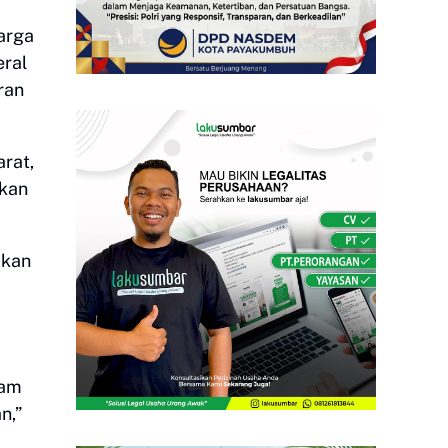
arga
eral
ran
rat,
akan
akan
lam
n,”