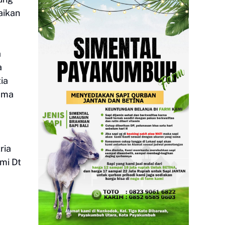
aikan
a
a
ia
sama
ria
kmi Dt