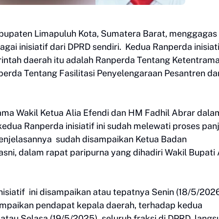
abupaten Limapuluh Kota, Sumatera Barat, menggagas
i inisiatif dari DPRD sendiri. Kedua Ranperda inisiati
ntah daerah itu adalah Ranperda Tentang Ketentram
perda Tentang Fasilitasi Penyelengaraan Pesantren da
ama Wakil Ketua Alia Efendi dan HM Fadhil Abrar dala
edua Ranperda inisiatif ini sudah melewati proses pan
penjelasannya sudah disampaikan Ketua Badan
i, dalam rapat paripurna yang dihadiri Wakil Bupati 
isiatif ini disampaikan atau tepatnya Senin (18/5/2026
mpaikan pendapat kepala daerah, terhadap kedua
 atau Selasa (19/5/2025), seluruh fraksi di DPRD, lang