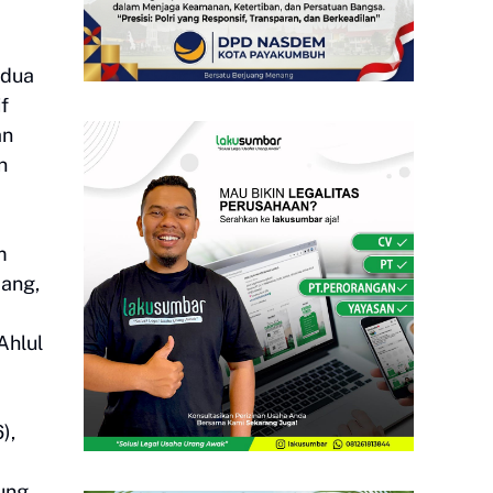
 dua
f
an
n
m
jang,
Ahlul
),
sung