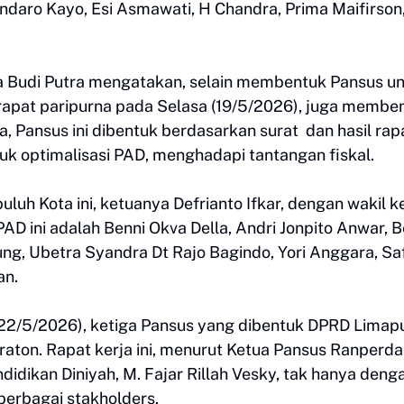
ndaro Kayo, Esi Asmawati, H Chandra, Prima Maifirson
ta Budi Putra mengatakan, selain membentuk Pansus u
l rapat paripurna pada Selasa (19/5/2026), juga membe
 Pansus ini dibentuk berdasarkan surat dan hasil rap
k optimalisasi PAD, menghadapi tantangan fiskal.
uh Kota ini, ketuanya Defrianto Ifkar, dengan wakil k
ini adalah Benni Okva Della, Andri Jonpito Anwar, B
g, Ubetra Syandra Dt Rajo Bagindo, Yori Anggara, Saf
an.
22/5/2026), ketiga Pansus yang dibentuk DPRD Limap
raton. Rapat kerja ini, menurut Ketua Pansus Ranperda
didikan Diniyah, M. Fajar Rillah Vesky, tak hanya deng
 berbagai stakholders.