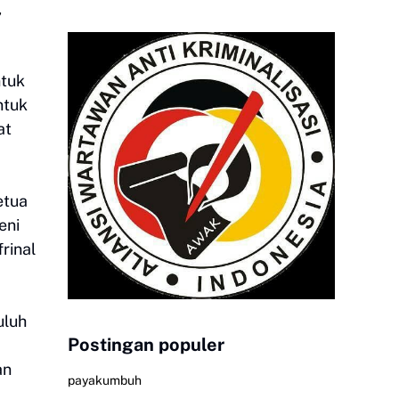
,
ntuk
ntuk
at
etua
eni
rinal
uluh
Postingan populer
an
payakumbuh