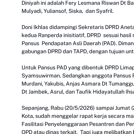
Diniyah ini adalah Fery Lesmana Riswan Dt Ba
Mulyadi, Yuliansof, Siska, dan Syafril.
Doni Ikhlas didampingi Sekretaris DPRD Ane
kedua Ranperda inisitiatif, DPRD sesuai hasi
Pansus Pendapatan Asli Daerah (PAD). Dimana,
gabungan DPRD dan TAPD, dengan tujuan untu
Untuk Pansus PAD yang dibentuk DPRD Limapul
Syamsuwirman. Sedangkan anggota Pansus PAD 
Murdani, Yakubis, Anjas Asmara Dt Tumanggun
Dt Jambek, Asrul, dan Taufik Hidayatullah Ihs
Sepanjang, Rabu (20/5/2026) sampai Jumat (
Kota, sudah menggelar rapat kerja secara ma
Fasilitasi Penyelenggaraan Pesantren dan Pen
OPD atau dinas terkait. Tapi juga melibatkan