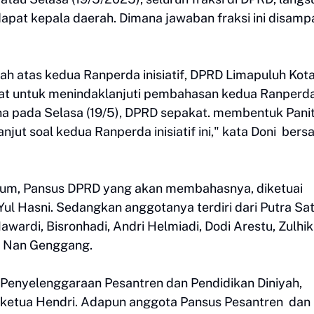
pat kepala daerah. Dimana jawaban fraksi ini disamp
h atas kedua Ranperda inisiatif, DPRD Limapuluh Kot
pat untuk menindaklanjuti pembahasan kedua Ranperd
urna pada Selasa (19/5), DPRD sepakat. membentuk Panit
jut soal kedua Ranperda inisiatif ini," kata Doni ber
bum, Pansus DPRD yang akan membahasnya, diketuai
l Hasni. Sedangkan anggotanya terdiri dari Putra Sat
wardi, Bisronhadi, Andri Helmiadi, Dodi Arestu, Zulhi
ik Nan Genggang.
 Penyelenggaraan Pesantren dan Pendidikan Diniyah,
l ketua Hendri. Adapun anggota Pansus Pesantren dan