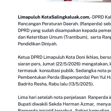
Limapuluh KotaSalingkaluak.com
,- DPRD K
Rancangan Peraturan Daerah. (Ranperda) sebaga
DPRD yang sudah disampaikan kepada pemeri
dan Ketertiban Umum (Trantibum), serta Ran
Pendidikan Diniyah.
Ketua DPRD Limapuluh Kota Doni Ikhlas, bers
siaran pers, Jumat (22/5/2026) mengatakan, k
termasuk konsultasi publik. Sedangka nota 
Pembentukan Perda (Bapemperda) Pen Yul Hasn
Badrito Resha, Rabu lalu (13/5/2025).
Lima hari setelah nota penjelasan Ranperda in
Bupati diwakili Sekda Herman Azmar, menya
Ranperda inisiatif tersebut. Sehari kemudian,