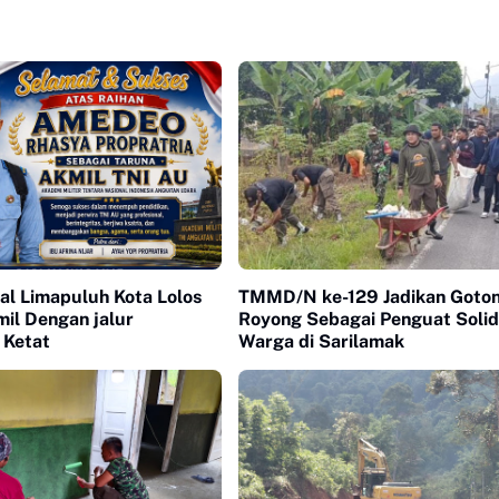
al Limapuluh Kota Lolos
TMMD/N ke-129 Jadikan Goto
il Dengan jalur
Royong Sebagai Penguat Solid
 Ketat
Warga di Sarilamak