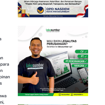
a
an
 para
an
pinan
s
ahwa
ni,