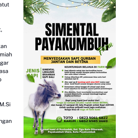
atut
,
kan
lmiah
egar
yasa
p
M.Si
ingan