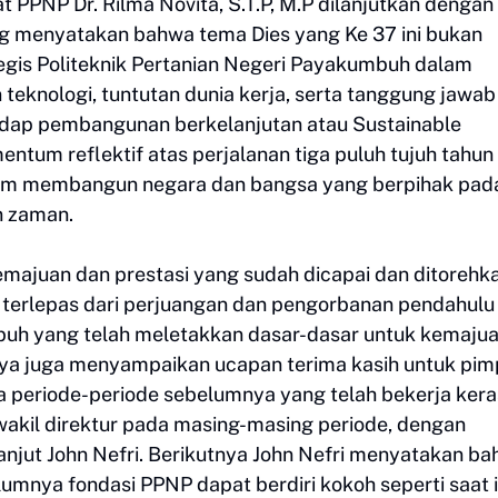
 PPNP Dr. Rilma Novita, S.T.P, M.P dilanjutkan dengan
yang menyatakan bahwa tema Dies yang Ke 37 ini bukan
tegis Politeknik Pertanian Negeri Payakumbuh dalam
knologi, tuntutan dunia kerja, serta tanggung jawab
adap pembangunan berkelanjutan atau Sustainable
ntum reflektif atas perjalanan tiga puluh tujuh tahun
lam membangun negara dan bangsa yang berpihak pad
n zaman.
emajuan dan prestasi yang sudah dicapai dan ditorehk
ak terlepas dari perjuangan dan pengorbanan pendahulu
mbuh yang telah meletakkan dasar-dasar untuk kemaju
aya juga menyampaikan ucapan terima kasih untuk pim
a periode-periode sebelumnya yang telah bekerja kera
akil direktur pada masing-masing periode, dengan
anjut John Nefri. Berikutnya John Nefri menyatakan b
umnya fondasi PPNP dapat berdiri kokoh seperti saat i