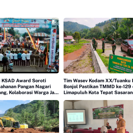
ai KSAD Award Soroti
Tim Wasev Kodam XX/Tuanku
etahanan Pangan Nagari
Bonjol Pastikan TMMD ke-129 
ang, Kolaborasi Warga Jadi
Limapuluh Kota Tepat Sasaran
ma
Berkualitas