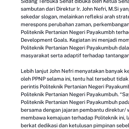
Sidang Terbuka Senat dibuka oleh Ketua Senat
sambutan dari Direktur Ir. John Nefri, M.Si 
sekedar slogan, melainkan refleksi arah stra
merespons perubahan zaman, perkembangan te
Politeknik Pertanian Negeri Payakumbh terh
Development Goals. Kegiatan ini menjadi mome
Politeknik Pertanian Negeri Payakumbuh da
masyarakat serta adaptif terhadap tantanga
Lebih lanjut John Nefri menyatakan banyak k
oleh PPNP selama ini, tentu hal tersebut tid
perintis Politeknik Pertanian Negeri Payaku
Politeknik Pertanian Negeri Payakumbuh. “S
Politeknik Pertanian Negeri Payakumbuh pad
bersama dengan jajaran pembantu direktur/ w
membawa kemajuan terhadap Politeknik ini, l
berkat dedikasi dan ketulusan pimpinan sebel