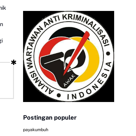
nik
an
gi
Postingan populer
payakumbuh