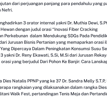
anjutan dari perjuangan panjang para pendahulu yang p
 Nefri.
hadirkan 3 orator internal yakni Dr. Muthia Dewi, S.Pt
Hewan dengan judul orasi “Inovasi Fiber Cracking
dan Perkebunan dalam Mendukung SDGs Pada Pendidi
, dari Jurusan Bisnis Pertanian yang memaparkan orasi i
si Yang Dipercaya Dalam Peningkatan Konsumsi Susu S
 yakni Dr. Reny Ekawati, S.Si, M.Si dari Jurusan Reka
asi yang berjudul Dari Pohon Ke Banjir: Cara Lanska
ies Natalis PPNP yang ke 37 Dr. Sandra Melly S.T.P, 
berapa rangkaian yang dilaksanakan dalam rangka Dies
olitani Walk Fest, pertandingan Tenis Meja dan Pertand