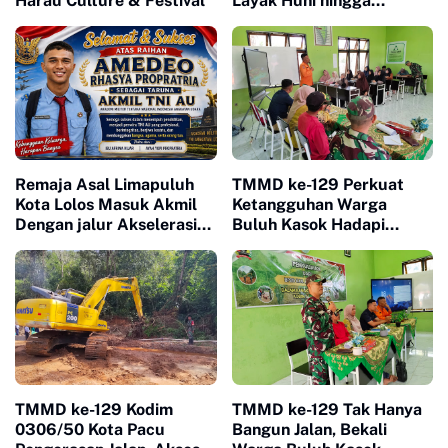
Harau Culture & Festival
Layak Huni hingga
Layanan Kesehatan Ubah
Kehidupan Warga Buluh
Kasok
Remaja Asal Limapuluh
TMMD ke-129 Perkuat
Kota Lolos Masuk Akmil
Ketangguhan Warga
Dengan jalur Akselerasi
Buluh Kasok Hadapi
Ketat
Ancaman Bencana
TMMD ke-129 Kodim
TMMD ke-129 Tak Hanya
0306/50 Kota Pacu
Bangun Jalan, Bekali