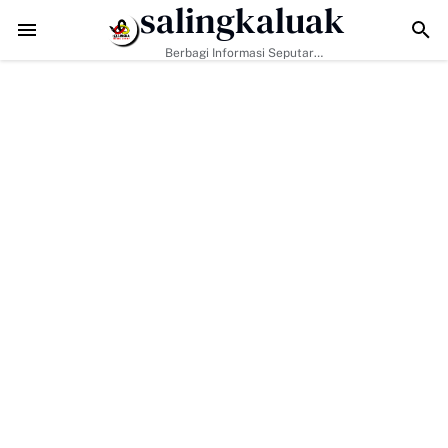
salingkaluak
Data Sosial Jadi Kunci, Hj. Aida Dorong Nagari Aktif Pastikan 
Berbagi Informasi Seputar
Sumatera Barat Dan Informasi
Umum Lainnya Nasional Maupun
Internasional.