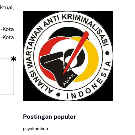
ktual,
e-Kota
e-Kota
Postingan populer
payakumbuh