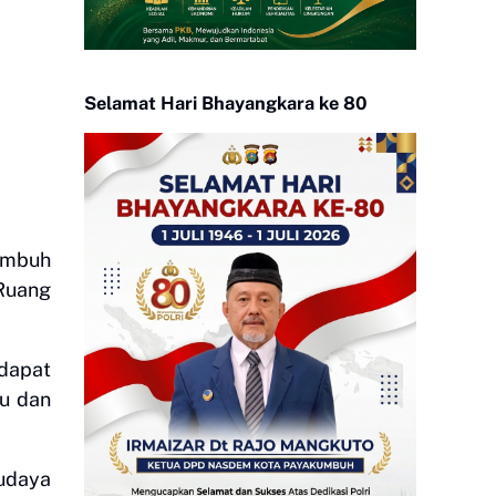
Selamat Hari Bhayangkara ke 80
umbuh
Ruang
 dapat
au dan
udaya