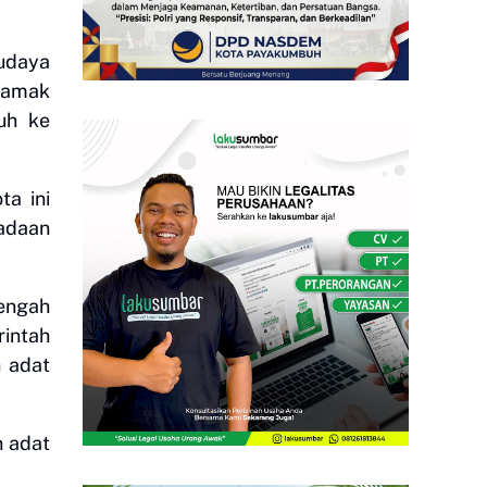
udaya
 mamak
uh ke
a ini
gadaan
engah
intah
 adat
n adat