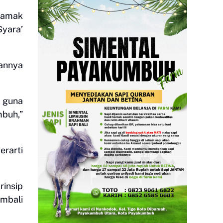
 namak
Syara’
annya
 guna
buh,”
rarti
rinsip
embali