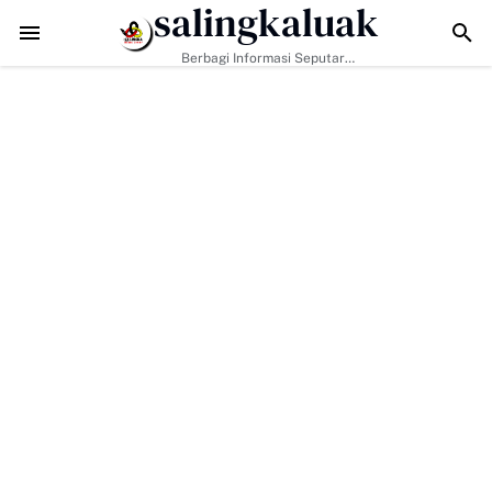
salingkaluak
TMMD ke-129 Tak Hanya Bangun Jalan, Bekali Warga Buluh Ka
Berbagi Informasi Seputar
Sumatera Barat Dan Informasi
Umum Lainnya Nasional Maupun
Internasional.