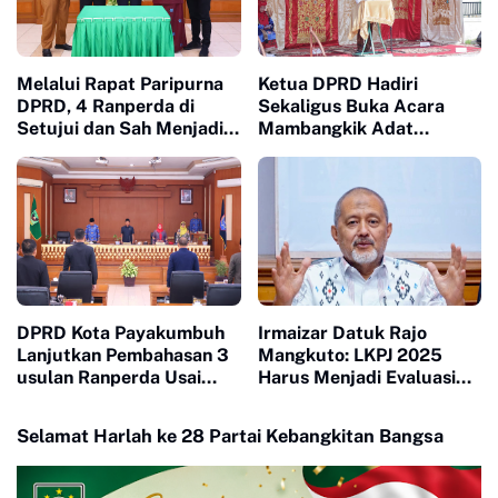
Melalui Rapat Paripurna
Ketua DPRD Hadiri
DPRD, 4 Ranperda di
Sekaligus Buka Acara
Setujui dan Sah Menjadi
Mambangkik Adat
Peraturan Daerah
Salingka Nagori di Koto
Nan Godang
DPRD Kota Payakumbuh
Irmaizar Datuk Rajo
Lanjutkan Pembahasan 3
Mangkuto: LKPJ 2025
usulan Ranperda Usai
Harus Menjadi Evaluasi
Terima Tanggapan
Nyata untuk Menjawab
Walikota Atas Pandangan
Lesunya Ekonomi
Selamat Harlah ke 28 Partai Kebangkitan Bangsa
Fraksi fraksi
Masyarakat