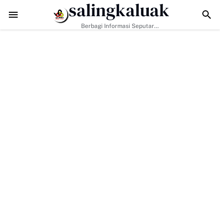
salingkaluak
D Ke-129 Jadikan Penyuluhan Satpol PP Sarana Membangun Kesadara
Berbagi Informasi Seputar
Sumatera Barat Dan Informasi
Umum Lainnya Nasional Maupun
Internasional.