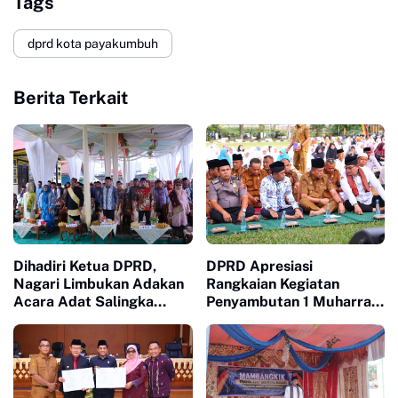
Tags
dprd kota payakumbuh
Berita Terkait
Dihadiri Ketua DPRD,
DPRD Apresiasi
Nagari Limbukan Adakan
Rangkaian Kegiatan
Acara Adat Salingka
Penyambutan 1 Muharram
Nagari Dengan Tema
Oleh Pemko Payakumbuh
Manjapuik Sumando