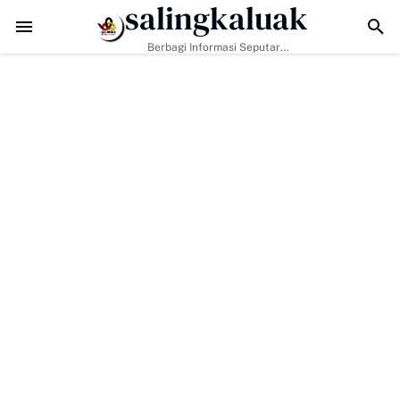
salingkaluak
Hadapi Tantangan Era Digital, Arisal Aziz Ajak Masyarakat Perkuat Nil
Berbagi Informasi Seputar
Sumatera Barat Dan Informasi
Umum Lainnya Nasional Maupun
Internasional.