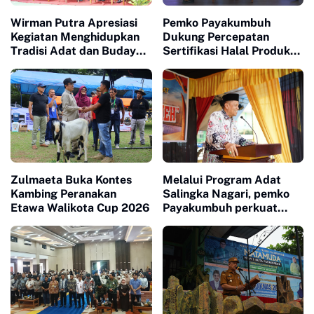
Wirman Putra Apresiasi
Pemko Payakumbuh
Kegiatan Menghidupkan
Dukung Percepatan
Tradisi Adat dan Budaya
Sertifikasi Halal Produk
di Nagari Aua Kuniang
UMKM
Zulmaeta Buka Kontes
Melalui Program Adat
Kambing Peranakan
Salingka Nagari, pemko
Etawa Walikota Cup 2026
Payakumbuh perkuat
Pelestarian Adat Dan
Budaya Minangkabau