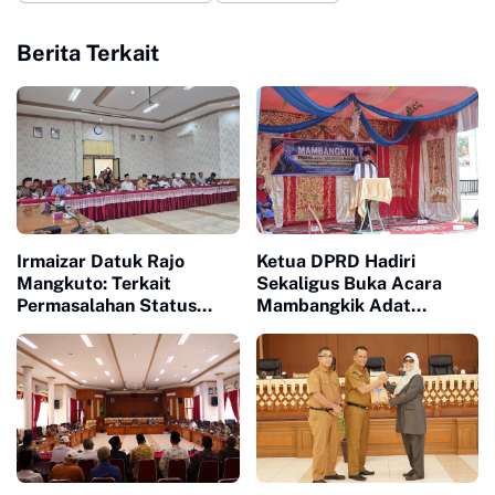
Berita Terkait
Irmaizar Datuk Rajo
Ketua DPRD Hadiri
Mangkuto: Terkait
Sekaligus Buka Acara
Permasalahan Status
Mambangkik Adat
Tanah Ulayat dan
Salingka Nagori di Koto
Pembangunan Pusat
Nan Godang
Pasar Payakumbuh, DPRD
Siap Memfasilitasi Pihak
Terkait Untuk Duduk Satu
Meja Mencari Jalan
Terbaik