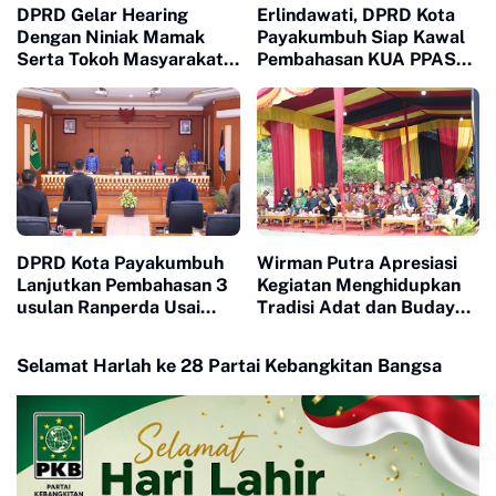
DPRD Gelar Hearing
Erlindawati, DPRD Kota
Dengan Niniak Mamak
Payakumbuh Siap Kawal
Serta Tokoh Masyarakat
Pembahasan KUA PPAS
dari Nagari Koto Nan
APBD 2027
Godang dan Koto Nan
Ompek
DPRD Kota Payakumbuh
Wirman Putra Apresiasi
Lanjutkan Pembahasan 3
Kegiatan Menghidupkan
usulan Ranperda Usai
Tradisi Adat dan Budaya
Terima Tanggapan
di Nagari Aua Kuniang
Walikota Atas Pandangan
Selamat Harlah ke 28 Partai Kebangkitan Bangsa
Fraksi fraksi