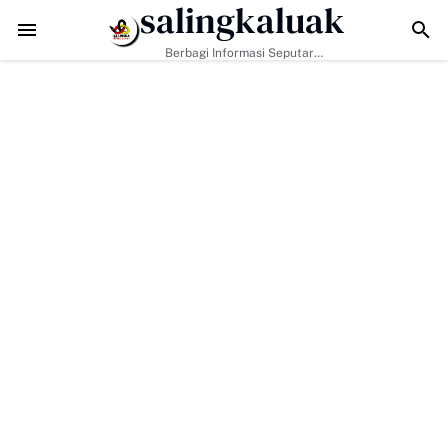
salingkaluak
Hadapi Tantangan Era Digital, Arisal Aziz Ajak Masyarakat Perkuat Nil
Berbagi Informasi Seputar
Sumatera Barat Dan Informasi
Umum Lainnya Nasional Maupun
Internasional.