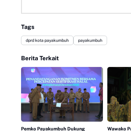
Tags
dprd kota payakumbuh
payakumbuh
Berita Terkait
Pemko Payakumbuh Dukung
Wawako Pa