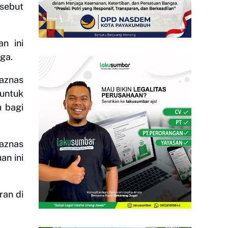
sebut
n ini
ga.
Baznas
untuk
u bagi
aznas
an ini
ran di