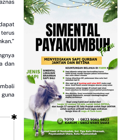
Baznas
dapat
terus
hkan.”
ngnya
a dan
mbali
 guna