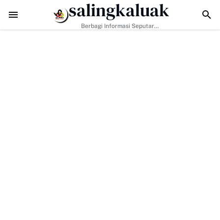
salingkaluak
Data Sosial Jadi Kunci, Hj. Aida Dorong Nagari Aktif Pastikan War
Berbagi Informasi Seputar
Sumatera Barat Dan Informasi
Umum Lainnya Nasional Maupun
Internasional.