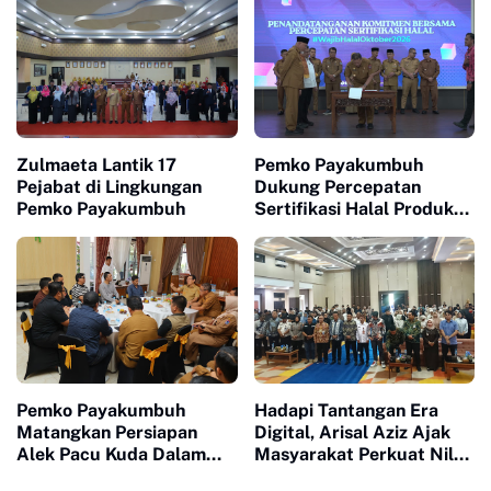
Hankamtibmas
Zulmaeta Lantik 17
Pemko Payakumbuh
Pejabat di Lingkungan
Dukung Percepatan
Pemko Payakumbuh
Sertifikasi Halal Produk
UMKM
Pemko Payakumbuh
Hadapi Tantangan Era
Matangkan Persiapan
Digital, Arisal Aziz Ajak
Alek Pacu Kuda Dalam
Masyarakat Perkuat Nilai
Rangka HUT RI ke 81
Empat Pilar MPR RI