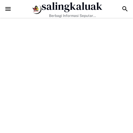
salingkaluak
ukan Hanya Tugas Pemerintah, H. Ilson Cong Dorong Keluarga dan Ma
Berbagi Informasi Seputar
Sumatera Barat Dan Informasi
Umum Lainnya Nasional Maupun
Internasional.